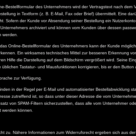
ne-Bestellformular des Unternehmers wird der Vertragstext nach dem
llung in Textform (z. B. E-Mail, Fax oder Brief) übermittelt. Eine 
cht. Sofern der Kunde vor Absendung seiner Bestellung ein Nutzerkont
es Unternehmers archiviert und können vom Kunden über dessen passw
n werden.
r das Online-Bestellformular des Unternehmers kann der Kunde mögli
erkennen. Ein wirksames technisches Mittel zur besseren Erkennung vo
ren Hilfe die Darstellung auf dem Bildschirm vergrößert wird. Seine
 üblichen Tastatur- und Mausfunktionen korrigieren, bis er den Button 
prache zur Verfügung.
den in der Regel per E-Mail und automatisierter Bestellabwicklung stat
resse zutreffend ist, so dass unter dieser Adresse die vom Unterneh
atz von SPAM-Filtern sicherzustellen, dass alle vom Unternehmer ode
lt werden können.
echt zu. Nähere Informationen zum Widerrufsrecht ergeben sich aus d