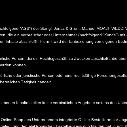
achfolgend "AGB") der Stangl, Jonas & Grom, Manuel MOA8ITWEDDING
nhalten, die ein Verbraucher oder Unternehmer (nachfolgend "Kunde") mi
n Inhalte abschließt. Hiermit wird der Einbeziehung von eigenen Bed
ürliche Person, die ein Rechtsgeschäft zu Zwecken abschließt, die übe
 werden können.
rliche oder juristische Person oder eine rechtsfähige Personengesellsc
eruflichen Tätigkeit handelt.
ebenen Inhalte stellen keine verbindlichen Angebote seitens des Unt
Online-Shop des Unternehmers integrierte Online-Bestellformular abg
 gelegt und den elektronischen Bestellprozess durchlaufen hat, durch