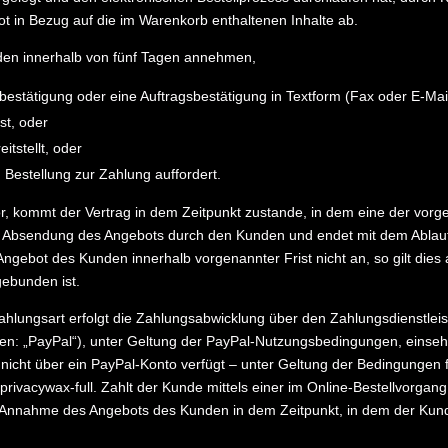
bot in Bezug auf die im Warenkorb enthaltenen Inhalte ab.
en innerhalb von fünf Tagen annehmen,
bestätigung oder eine Auftragsbestätigung in Textform (Fax oder E-Mail
st, oder
itstellt, oder
estellung zur Zahlung auffordert.
 kommt der Vertrag in dem Zeitpunkt zustande, in dem eine der vorgenan
Absendung des Angebots durch den Kunden und endet mit dem Ablauf 
gebot des Kunden innerhalb vorgenannter Frist nicht an, so gilt dies
gebunden ist.
ungsart erfolgt die Zahlungsabwicklung über den Zahlungsdienstleister
n: „PayPal“), unter Geltung der PayPal-Nutzungsbedingungen, einse
e nicht über ein PayPal-Konto verfügt – unter Geltung der Bedingunge
/privacywax-full
. Zahlt der Kunde mittels einer im Online-Bestellvorg
die Annahme des Angebots des Kunden in dem Zeitpunkt, in dem der Kund